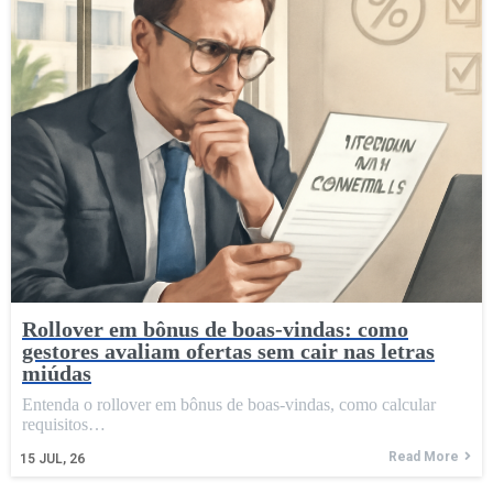
Rollover em bônus de boas-vindas: como
gestores avaliam ofertas sem cair nas letras
miúdas
Entenda o rollover em bônus de boas-vindas, como calcular
requisitos…
Read More
15
JUL, 26