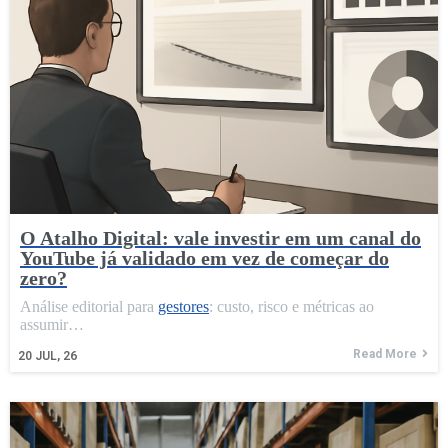
O Atalho Digital: vale investir em um canal do
YouTube já validado em vez de começar do
zero?
Análise editorial para
gestores
: custo, risco e métricas ao
assumir…
Read More
20
JUL, 26