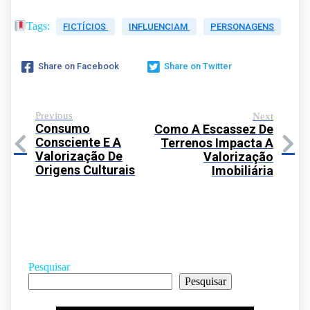
Tags:
FICTÍCIOS
INFLUENCIAM
PERSONAGENS
Share on Facebook
Share on Twitter
Previous
Next
Consumo
Como A Escassez De
Consciente E A
Terrenos Impacta A
Valorização De
Valorização
Origens Culturais
Imobiliária
Pesquisar
Pesquisar