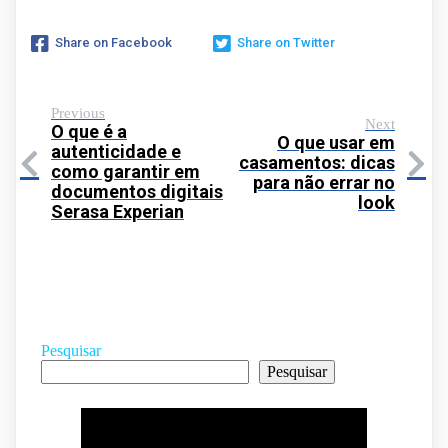
Share on Facebook
Share on Twitter
Previous
Next
O que é a
O que usar em
autenticidade e
casamentos: dicas
como garantir em
para não errar no
documentos digitais
look
Serasa Experian
Pesquisar
Pesquisar