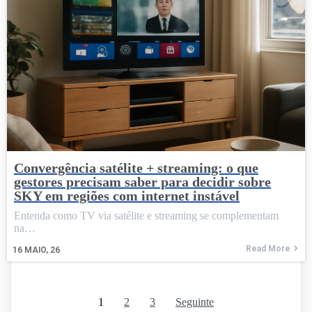
Convergência satélite + streaming: o que
gestores precisam saber para decidir sobre
SKY em regiões com internet instável
Entenda como TV via satélite e streaming se complementam
na…
Read More
16
MAIO, 26
1
2
3
Seguinte