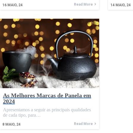
Read More
16
MAIO, 24
14
MAIO, 24
As Melhores Marcas de Panela em
2024
Apresentamos a seguir as principais qualidades
de cada tipo, para…
Read More
8
MAIO, 24