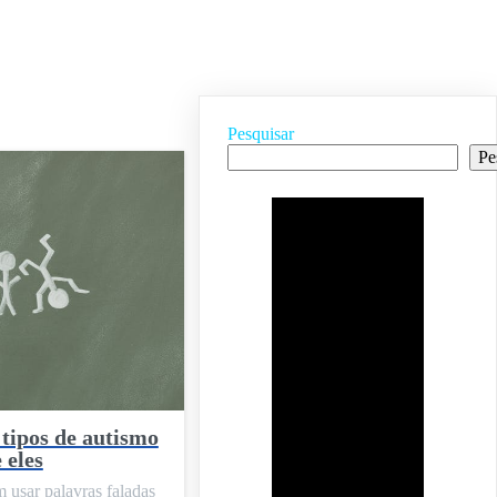
Pesquisar
Pe
 tipos de autismo
 eles
 usar palavras faladas