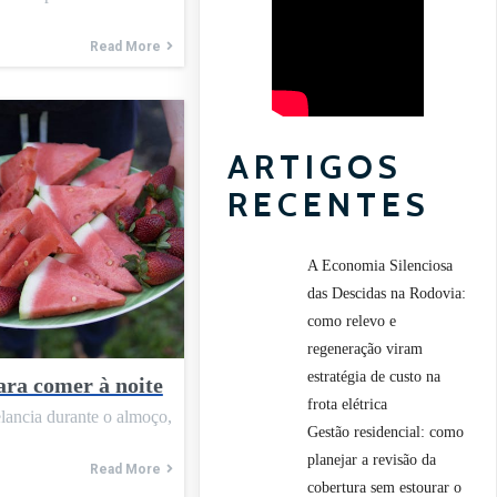
Read More
ARTIGOS
RECENTES
A Economia Silenciosa
das Descidas na Rodovia:
como relevo e
regeneração viram
estratégia de custo na
ara comer à noite
frota elétrica
ancia durante o almoço,
Gestão residencial: como
planejar a revisão da
Read More
cobertura sem estourar o