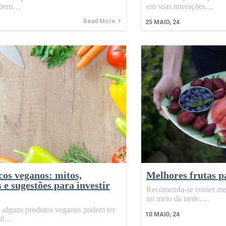
e bem…
em suas interações…
Read More
25
MAIO, 24
os veganos: mitos,
Melhores frutas p
 e sugestões para investir
Recomenda-se comer mel
no meio da tarde,…
 alguns produtos veganos podem ter
10
MAIO, 24
til…