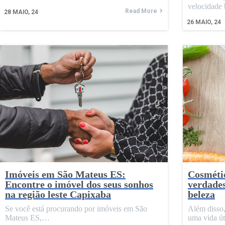
velocidad
Read More
28
MAIO, 24
26
MAIO, 24
Imóveis em São Mateus ES:
Cosmétic
Encontre o imóvel dos seus sonhos
verdades
na região leste Capixaba
beleza
Se você está procurando por imóveis em São
Além disso,
Mateus ES,…
uma vida ú