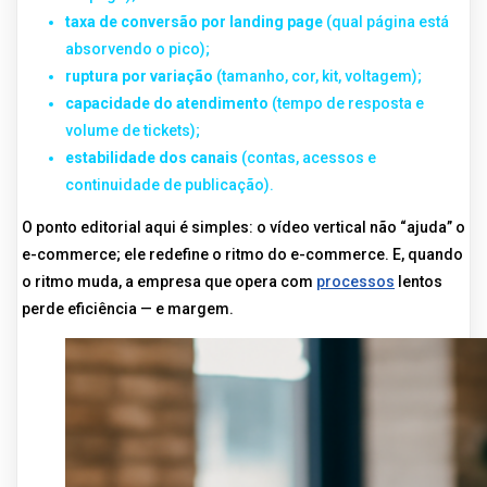
taxa de conversão por landing page
(qual página está
absorvendo o pico);
ruptura por variação
(tamanho, cor, kit, voltagem);
capacidade do atendimento
(tempo de resposta e
volume de tickets);
estabilidade dos canais
(contas, acessos e
continuidade de publicação).
O ponto editorial aqui é simples: o vídeo vertical não “ajuda” o
e-commerce; ele redefine o ritmo do e-commerce. E, quando
o ritmo muda, a empresa que opera com
processos
lentos
perde eficiência — e margem.