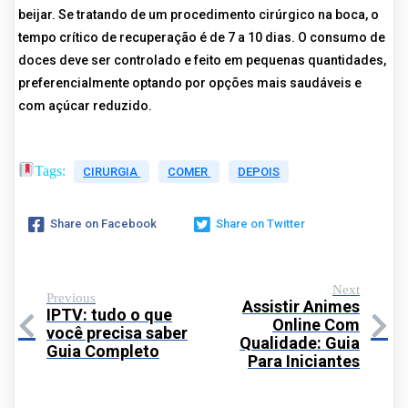
beijar. Se tratando de um procedimento cirúrgico na boca, o
tempo crítico de recuperação é de 7 a 10 dias. O consumo de
doces deve ser controlado e feito em pequenas quantidades,
preferencialmente optando por opções mais saudáveis e
com açúcar reduzido.
Tags:
CIRURGIA
COMER
DEPOIS
Share on Facebook
Share on Twitter
Next
Previous
Assistir Animes
IPTV: tudo o que
Online Com
você precisa saber
Qualidade: Guia
Guia Completo
Para Iniciantes