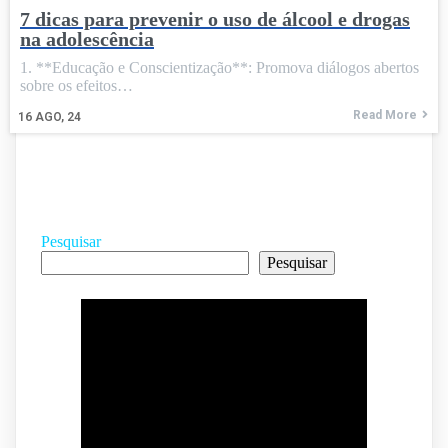
7 dicas para prevenir o uso de álcool e drogas
na adolescência
1. **Educação e Conscientização**: Promova diálogos abertos
sobre os efeitos…
Read More
16
AGO, 24
Pesquisar
Pesquisar