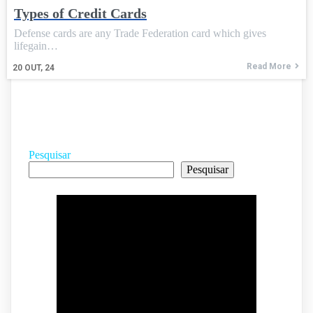
Types of Credit Cards
Defense cards are any Trade Federation card which gives
lifegain…
Read More
20
OUT, 24
Pesquisar
Pesquisar