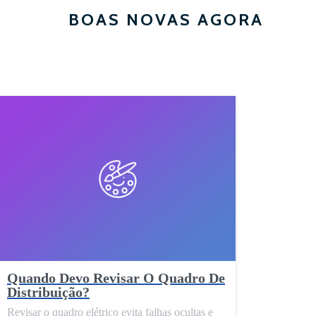
BOAS NOVAS AGORA
Quando Devo Revisar O Quadro De
Distribuição?
Revisar o quadro elétrico evita falhas ocultas e