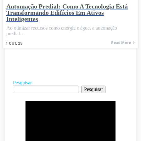
Automação Predial: Como A Tecnologia Está
Transformando Edifícios Em Ativos
Inteligentes
Ao otimizar recursos como energia e água, a automação
predial…
Read More
1
OUT, 25
Pesquisar
Pesquisar