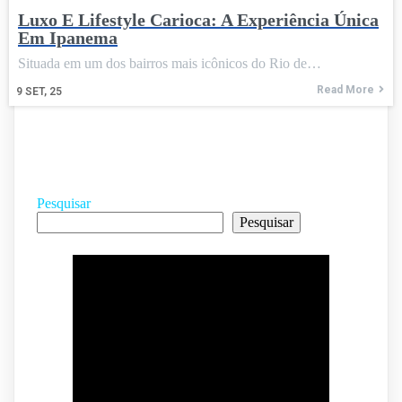
Luxo E Lifestyle Carioca: A Experiência Única
Em Ipanema
Situada em um dos bairros mais icônicos do Rio de…
Read More
9
SET, 25
Pesquisar
Pesquisar