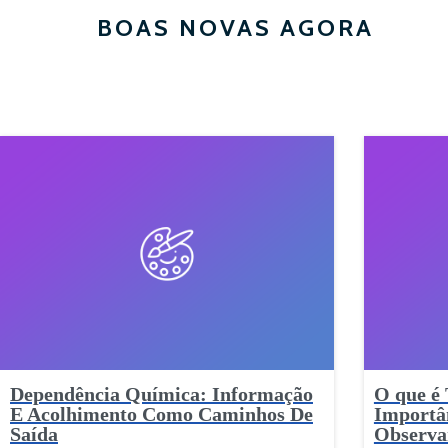
BOAS NOVAS AGORA
Dependência Química: Informação
O que é 
E Acolhimento Como Caminhos De
Importân
Saída
Observa