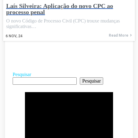
Laís Silveira: Aplicação do novo CPC ao
processo penal
O novo Código de Processo Civil (CPC) trouxe mudanças
significativas…
Read More
6
NOV, 24
Pesquisar
Pesquisar