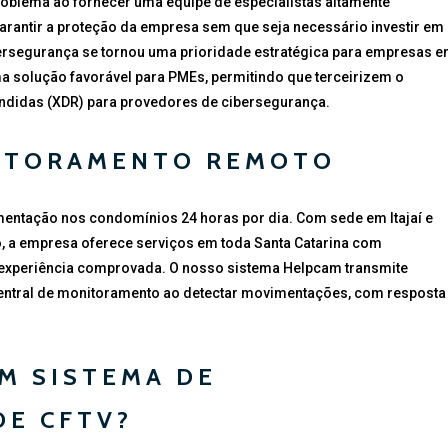
problema ao fornecer uma equipe de especialistas altamente
rantir a proteção da empresa sem que seja necessário investir em
bersegurança se tornou uma prioridade estratégica para empresas 
 solução favorável para PMEs, permitindo que terceirizem o
ndidas (XDR) para provedores de cibersegurança.
NITORAMENTO REMOTO
entação nos condomínios 24 horas por dia. Com sede em Itajaí e
o, a empresa oferece serviços em toda Santa Catarina com
 e experiência comprovada. O nosso sistema Helpcam transmite
entral de monitoramento ao detectar movimentações, com resposta
M SISTEMA DE
E CFTV?