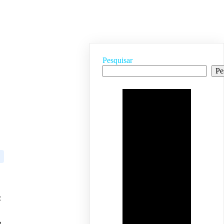
Pesquisar
Pe
z
.