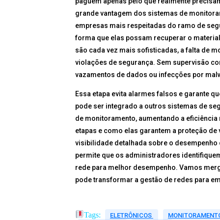
paguem apenas pelo que realmente precisa
grande vantagem dos sistemas de monitoram
empresas mais respeitadas do ramo de seg
forma que elas possam recuperar o materia
são cada vez mais sofisticadas, a falta de 
violações de segurança. Sem supervisão con
vazamentos de dados ou infecções por mal
Essa etapa evita alarmes falsos e garante q
pode ser integrado a outros sistemas de seg
de monitoramento, aumentando a eficiência 
etapas e como elas garantem a proteção de v
visibilidade detalhada sobre o desempenho d
permite que os administradores identifique
rede para melhor desempenho. Vamos mergul
pode transformar a gestão de redes para e
Tags:
ELETRÔNICOS
MONITORAMENT