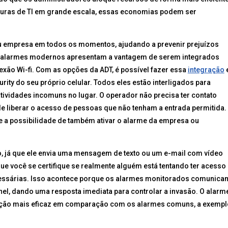
uras de TI em grande escala, essas economias podem ser
ou empresa em todos os momentos, ajudando a prevenir prejuízos
s alarmes modernos apresentam a vantagem de serem integrados
ão Wi-fi. Com as opções da ADT, é possível fazer essa
integração
rity do seu próprio celular. Todos eles estão interligados para
ividades incomuns no lugar. O operador não precisa ter contato
 de liberar o acesso de pessoas que não tenham a entrada permitida.
e a possibilidade de também ativar o alarme da empresa ou
o, já que ele envia uma mensagem de texto ou um e-mail com vídeo
que você se certifique se realmente alguém está tentando ter acesso
ecessárias. Isso acontece porque os alarmes monitorados comunica
l, dando uma resposta imediata para controlar a invasão. O alarm
ção mais eficaz em comparação com os alarmes comuns, a exempl