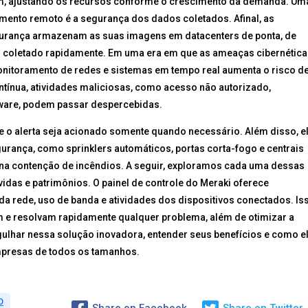
m, ajustando os recursos conforme o crescimento da demanda. Um
ento remoto é a segurança dos dados coletados. Afinal, as
urança armazenam as suas imagens em datacenters de ponta, de
l coletado rapidamente. Em uma era em que as ameaças cibernética
monitoramento de redes e sistemas em tempo real aumenta o risco d
tínua, atividades maliciosas, como acesso não autorizado,
ware, podem passar despercebidas.
ue o alerta seja acionado somente quando necessário. Além disso, e
urança, como sprinklers automáticos, portas corta-fogo e centrais
na contenção de incêndios. A seguir, exploramos cada uma dessas
idas e patrimônios. O painel de controle do Meraki oferece
a rede, uso de banda e atividades dos dispositivos conectados. Is
m e resolvam rapidamente qualquer problema, além de otimizar a
har nessa solução inovadora, entender seus benefícios e como e
mpresas de todos os tamanhos.
O
Share on Facebook
Share on Twitter