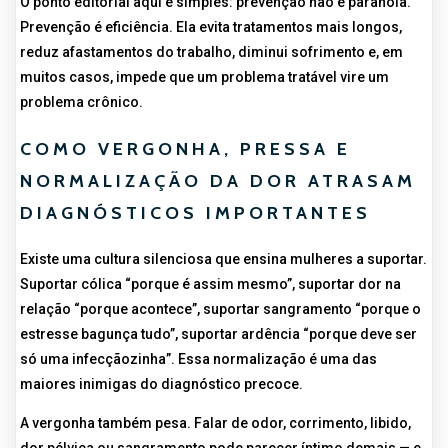
O ponto editorial aqui é simples: prevenção não é paranoia.
Prevenção é eficiência. Ela evita tratamentos mais longos,
reduz afastamentos do trabalho, diminui sofrimento e, em
muitos casos, impede que um problema tratável vire um
problema crônico.
COMO VERGONHA, PRESSA E
NORMALIZAÇÃO DA DOR ATRASAM
DIAGNÓSTICOS IMPORTANTES
Existe uma cultura silenciosa que ensina mulheres a suportar.
Suportar cólica “porque é assim mesmo”, suportar dor na
relação “porque acontece”, suportar sangramento “porque o
estresse bagunça tudo”, suportar ardência “porque deve ser
só uma infecçãozinha”. Essa normalização é uma das
maiores inimigas do diagnóstico precoce.
A vergonha também pesa. Falar de odor, corrimento, libido,
dor pélvica ou sangramento pode parecer íntimo demais — e,