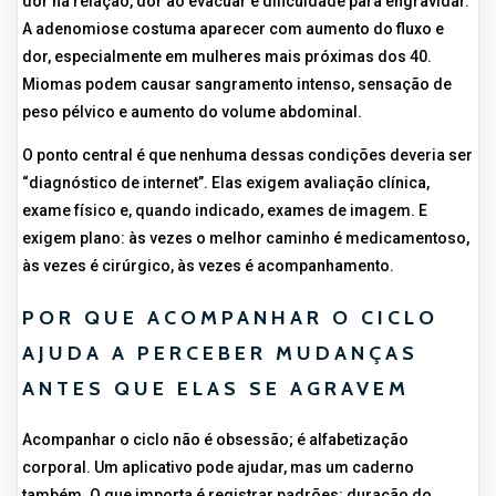
dor na relação, dor ao evacuar e dificuldade para engravidar.
A adenomiose costuma aparecer com aumento do fluxo e
dor, especialmente em mulheres mais próximas dos 40.
Miomas podem causar sangramento intenso, sensação de
peso pélvico e aumento do volume abdominal.
O ponto central é que nenhuma dessas condições deveria ser
“diagnóstico de internet”. Elas exigem avaliação clínica,
exame físico e, quando indicado, exames de imagem. E
exigem plano: às vezes o melhor caminho é medicamentoso,
às vezes é cirúrgico, às vezes é acompanhamento.
POR QUE ACOMPANHAR O CICLO
AJUDA A PERCEBER MUDANÇAS
ANTES QUE ELAS SE AGRAVEM
Acompanhar o ciclo não é obsessão; é alfabetização
corporal. Um aplicativo pode ajudar, mas um caderno
também. O que importa é registrar padrões: duração do