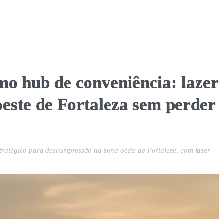
o hub de conveniência: lazer
oeste de Fortaleza sem perder
tratégico para descompressão na zona oeste de Fortaleza, com lazer