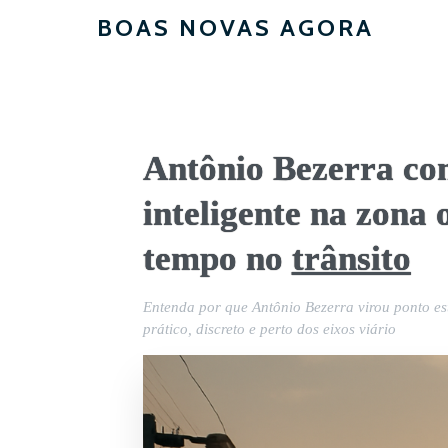
BOAS NOVAS AGORA
Antônio Bezerra com
inteligente na zona 
tempo no
trânsito
Entenda por que Antônio Bezerra virou ponto es
prático, discreto e perto dos eixos viário