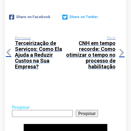
Share on Facebook
Share on Twitter
Previous
Next
Terceirização de
CNH em tempo
Serviços: Como Ela
recorde: Como
Ajuda a Reduzir
otimizar o tempo no
Custos na Sua
processo de
Empresa?
habilitação
Pesquisar
Pesquisar