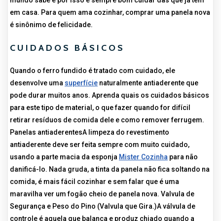
mundo sabe e por isso é sempre bom cuidar das que já tem
em casa. Para quem ama cozinhar, comprar uma panela nova
é sinônimo de felicidade.
CUIDADOS BÁSICOS
Quando o ferro fundido é tratado com cuidado, ele
desenvolve uma
superfície
naturalmente antiaderente que
pode durar muitos anos. Aprenda quais os cuidados básicos
para este tipo de material, o que fazer quando for difícil
retirar resíduos de comida dele e como remover ferrugem.
Panelas antiaderentesA limpeza do revestimento
antiaderente deve ser feita sempre com muito cuidado,
usando a parte macia da esponja
Mister Cozinha
para não
danificá-lo. Nada gruda, a tinta da panela não fica soltando na
comida, é mais fácil cozinhar e sem falar que é uma
maravilha ver um fogão cheio de panela nova. Valvula de
Segurança e Peso do Pino (Valvula que Gira.)A válvula de
controle é aquela que balança e produz chiado quando a