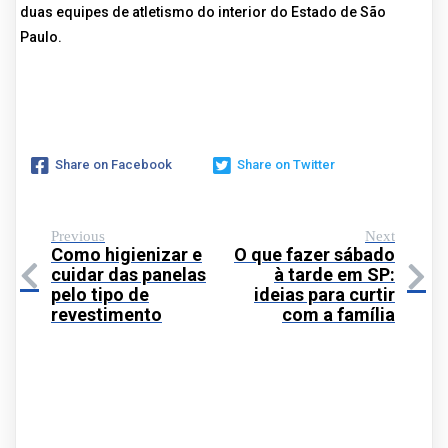
duas equipes de atletismo do interior do Estado de São
Paulo.
Share on Facebook
Share on Twitter
Previous
Next
Como higienizar e
O que fazer sábado
cuidar das panelas
à tarde em SP:
pelo tipo de
ideias para curtir
revestimento
com a família