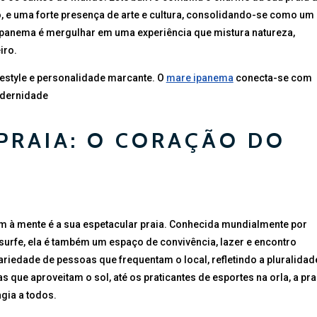
, e uma forte presença de arte e cultura, consolidando-se como um
 Ipanema é mergulhar em uma experiência que mistura natureza,
iro.
ifestyle e personalidade marcante. O
mare ipanema
conecta-se com
odernidade
 PRAIA: O CORAÇÃO DO
em à mente é a sua espetacular praia. Conhecida mundialmente por
surfe, ela é também um espaço de convivência, lazer e encontro
variedade de pessoas que frequentam o local, refletindo a pluralidad
s que aproveitam o sol, até os praticantes de esportes na orla, a pra
gia a todos.