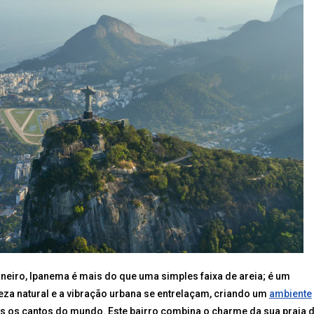
neiro, Ipanema é mais do que uma simples faixa de areia; é um
leza natural e a vibração urbana se entrelaçam, criando um
ambiente
os os cantos do mundo. Este bairro combina o charme da sua praia 