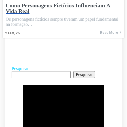
Como Personagens Fictícios Influenciam A
Vida Real
Os personagens fictícios sempre tiveram um papel fundamental
na formação…
Read More
2
FEV, 26
Pesquisar
Pesquisar